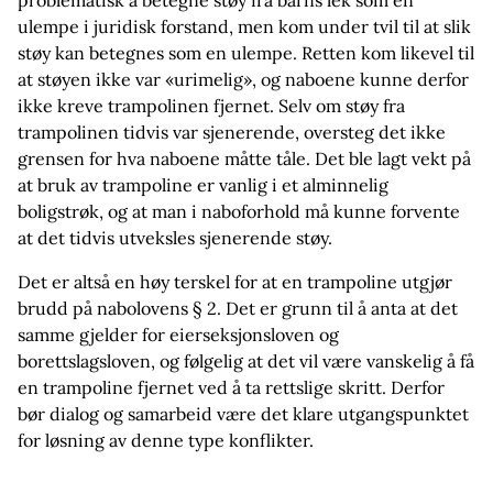
problematisk å betegne støy fra barns lek som en
ulempe i juridisk forstand, men kom under tvil til at slik
støy kan betegnes som en ulempe. Retten kom likevel til
at støyen ikke var «urimelig», og naboene kunne derfor
ikke kreve trampolinen fjernet. Selv om støy fra
trampolinen tidvis var sjenerende, oversteg det ikke
grensen for hva naboene måtte tåle. Det ble lagt vekt på
at bruk av trampoline er vanlig i et alminnelig
boligstrøk, og at man i naboforhold må kunne forvente
at det tidvis utveksles sjenerende støy.
Det er altså en høy terskel for at en trampoline utgjør
brudd på nabolovens § 2. Det er grunn til å anta at det
samme gjelder for eierseksjonsloven og
borettslagsloven, og følgelig at det vil være vanskelig å få
en trampoline fjernet ved å ta rettslige skritt. Derfor
bør dialog og samarbeid være det klare utgangspunktet
for løsning av denne type konflikter.