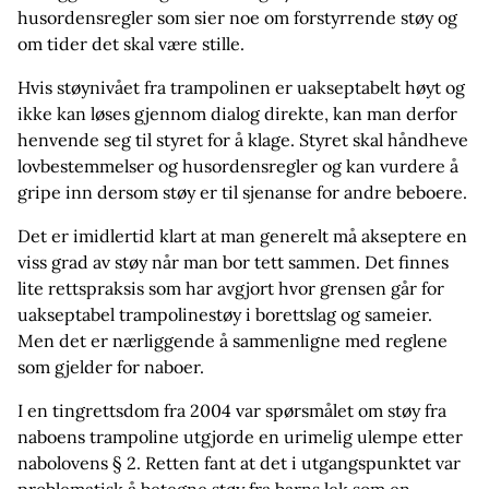
husordensregler som sier noe om forstyrrende støy og
om tider det skal være stille.
Hvis støynivået fra trampolinen er uakseptabelt høyt og
ikke kan løses gjennom dialog direkte, kan man derfor
henvende seg til styret for å klage. Styret skal håndheve
lovbestemmelser og husordensregler og kan vurdere å
gripe inn dersom støy er til sjenanse for andre beboere.
Det er imidlertid klart at man generelt må akseptere en
viss grad av støy når man bor tett sammen. Det finnes
lite rettspraksis som har avgjort hvor grensen går for
uakseptabel trampolinestøy i borettslag og sameier.
Men det er nærliggende å sammenligne med reglene
som gjelder for naboer.
I en tingrettsdom fra 2004 var spørsmålet om støy fra
naboens trampoline utgjorde en urimelig ulempe etter
nabolovens § 2. Retten fant at det i utgangspunktet var